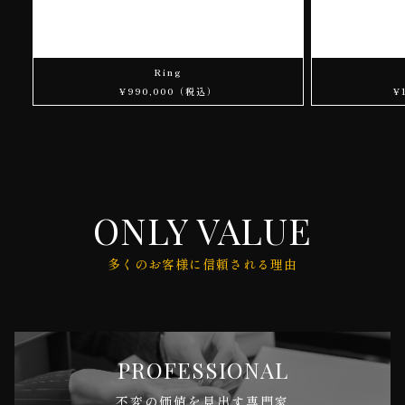
Ring
¥990,000（税込）
¥
ONLY VALUE
多くのお客様に信頼される理由
PROFESSIONAL
不変の価値を見出す専門家