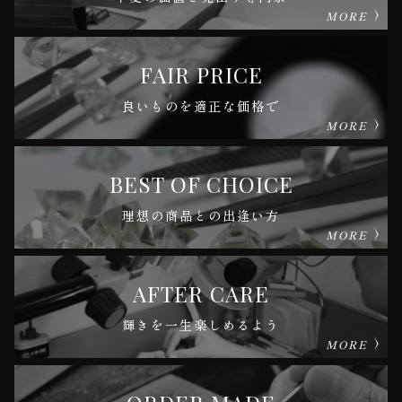
MORE
FAIR PRICE
良いものを適正な価格で
MORE
BEST OF CHOICE
理想の商品との出逢い方
MORE
AFTER CARE
輝きを一生楽しめるよう
MORE