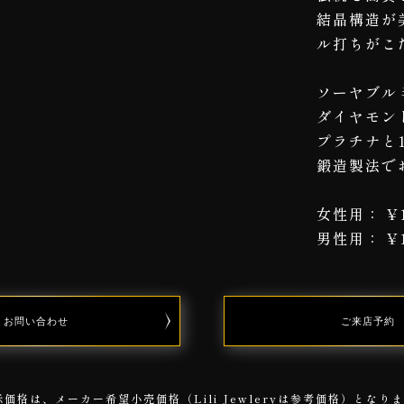
結晶構造が
ル打ちがこ
ソーヤブルミル
ダイヤモン
プラチナと
鍛造製法で
女性用： ¥
男性用： ¥
お問い合わせ
CONTACT
RESERVATIO
ご来店予約
価格は、メーカー希望小売価格（Lili Jewleryは参考価格）とな