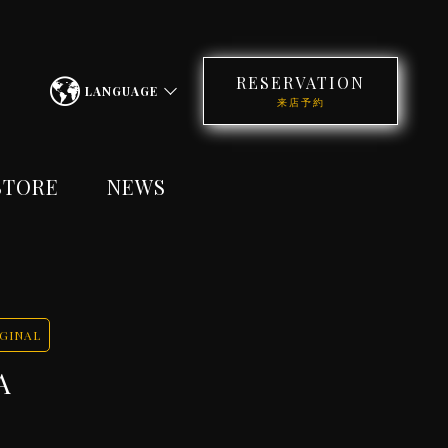
RESERVATION
LANGUAGE
来店予約
STORE
NEWS
IGINAL
A