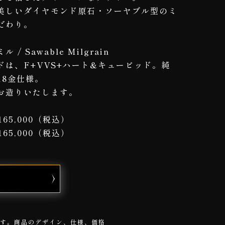
美しいダイヤモンド原石・ソーヤブル型のミ
だわり。
 / Sawable Milgrain
ドは、F+VVS+ハート&キューピッド。純
18金仕様。
お造りいたします。
165,000（税込）
165,000（税込）
N
ります。商品のデザイン、仕様、価格