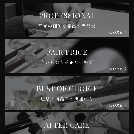
PROFESSIONAL
不変の価値を見出す専門家
MORE
FAIR PRICE
良いものを適正な価格で
MORE
BEST OF CHOICE
理想の商品との出逢い方
MORE
AFTER CARE