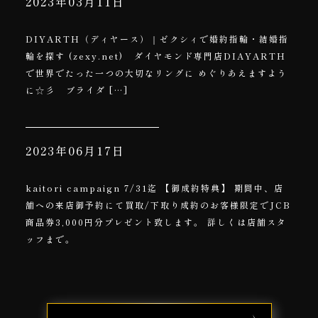
2023年03月11日
DIYARTH（ディヤース）｜ゼクシィで婚約指輪・結婚指
輪を探す (zexy.net) ダイヤモンド専門店DIAYARTH
で世界でたった一つの大切なリングに めぐりあえますよう
に☆彡 ブライダ […]
2023年06月17日
kaitori campaign 7/31迄 【御成約特典】 期間中、店
舗への来店御予約にて買取/下取り成約のお客様限定でJCB
商品券3,000円分プレゼント致します。 詳しくは店舗スタ
ッフまで。