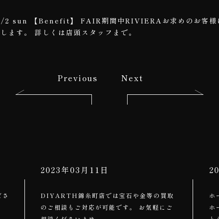
at- 4/2 sun 【Benefit】 FAIR期間中RIVIERAお求めの
ト致します。 詳しくは店頭スタッフまで。
Previous
Next
2023年03月11日
2
ださ
DIYARTH錦糸町店では宝石や金等の買取
ホ
のご相談もご対応が可能です。 お気軽にご
ホ
相談くださいませ。
と